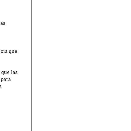
las
ncia que
 que las
 para
s