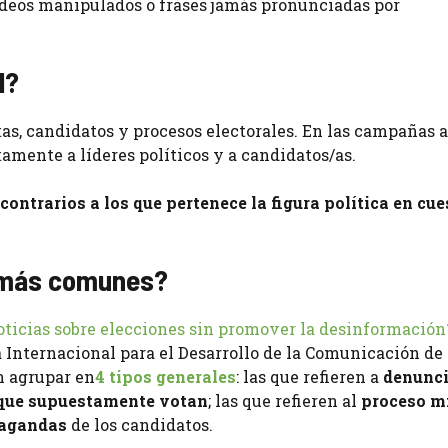
videos manipulados o frases jamás pronunciadas por
l?
as, candidatos y procesos electorales. En las campañas 
amente a líderes políticos y a candidatos/as.
ontrarios a los que pertenece la figura política en cue
s más comunes?
oticias sobre elecciones sin promover la desinformación
 Internacional para el Desarrollo de la Comunicación de
n agrupar en
4 tipos generales
: las que refieren a
denunci
 que supuestamente votan
; las que refieren al
proceso m
pagandas
de los candidatos.