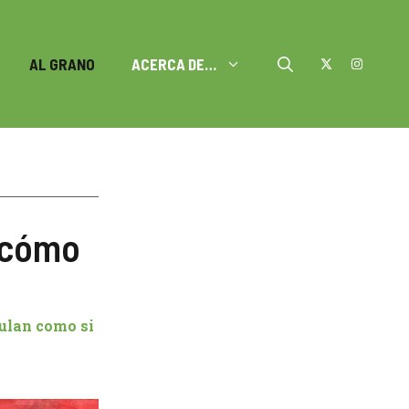
AL GRANO
ACERCA DE…
¿cómo
culan como si