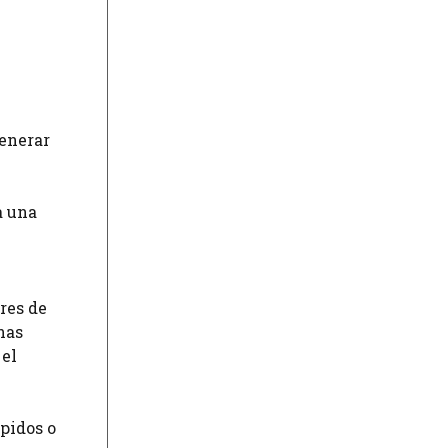
generar
a una
ores de
onas
 el
pidos o