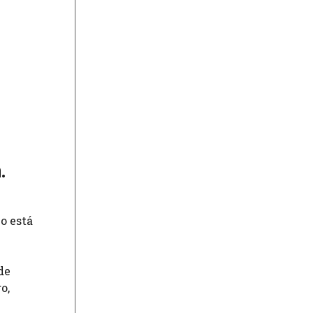
n
.
o está
de
o,