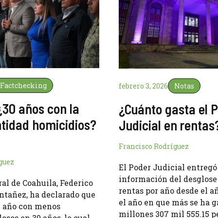
Factchecking
febrero 3, 2026
Notas
¿30 años con la
¿Cuánto gasta el 
tidad homicidios?
Judicial en rentas
Francisco Rodríguez
guez
El Poder Judicial entregó
información del desglose
ral de Coahuila, Federico
rentas por año desde el añ
tañez, ha declarado que
el año en que más se ha g
el año con menos
millones 307 mil 555.15 p
osos en 30 años, lo cual