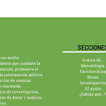
SECCIONE
s un medio
Acerca de...
iente que combate la
Metodología
mación, promueve el
Factchecking
 la información pública
Notas
dición de cuentas
Investigación
 contenido
Al grano
ico de investigación,
¿Sabías que...?
ión de datos y análisis
rso.