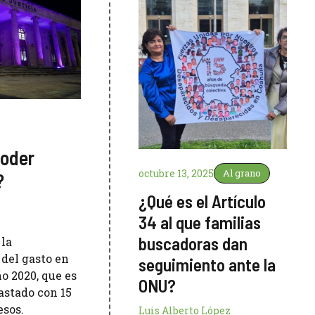
Poder
octubre 13, 2025
Al grano
?
¿Qué es el Artículo
34 al que familias
buscadoras dan
 la
 del gasto en
seguimiento ante la
o 2020, que es
ONU?
astado con 15
esos.
Luis Alberto López