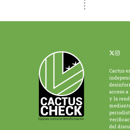
Cactus e
independ
desinfor
acceso a
y la ren
mediante
periodíst
verificac
del discu