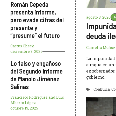
Román Cepeda
presenta informe,
agosto 3, 2026
N
pero evade cifras del
Impunidad
presente y
deuda ile
“presume” el futuro
Cactus Check
Camelia Muñoz
diciembre 3, 2025
La impunidad e
Lo falso y engañoso
aunque en un v
del Segundo Informe
exgobernador, 
gobierno.
de Manolo Jiménez
Salinas
Coahuila
,
Co
Francisco Rodríguez
and
Luis
Alberto López
octubre 19, 2025