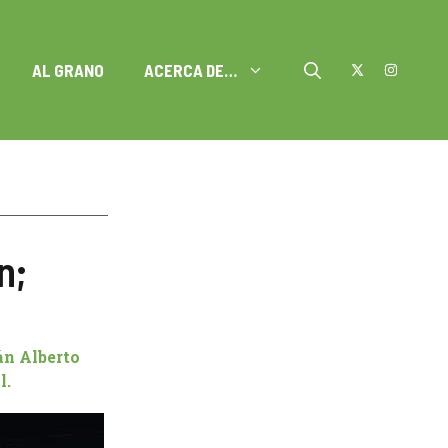
AL GRANO
ACERCA DE…
n;
án Alberto
l.