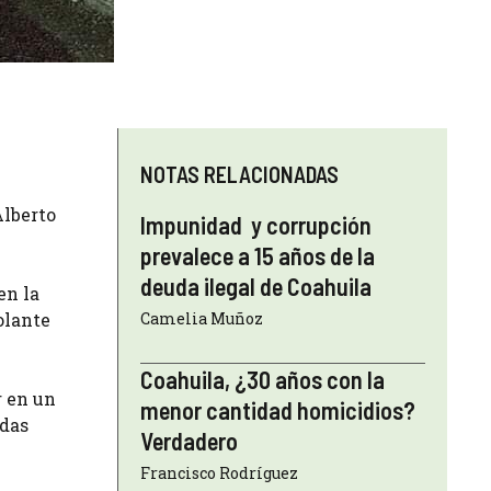
NOTAS RELACIONADAS
Alberto
Impunidad y corrupción
prevalece a 15 años de la
deuda ilegal de Coahuila
en la
olante
Camelia Muñoz
Coahuila, ¿30 años con la
r en un
menor cantidad homicidios?
idas
Verdadero
Francisco Rodríguez