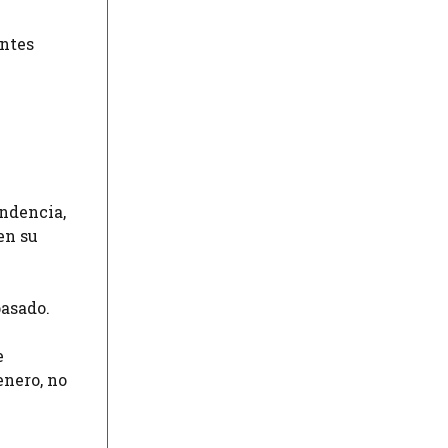
entes
endencia,
en su
pasado.
e
enero, no