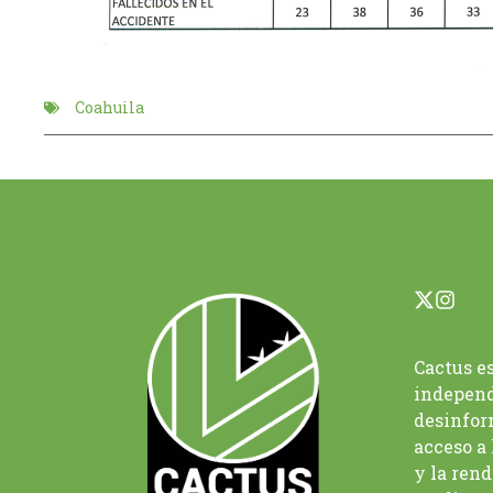
Coahuila
Cactus e
independ
desinfor
acceso a
y la ren