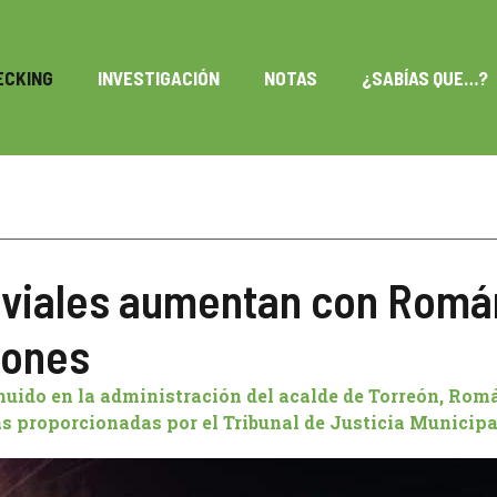
ECKING
INVESTIGACIÓN
NOTAS
¿SABÍAS QUE…?
 viales aumentan con Romá
iones
inuido en la administración del acalde de Torreón, Rom
as proporcionadas por el Tribunal de Justicia Municipa