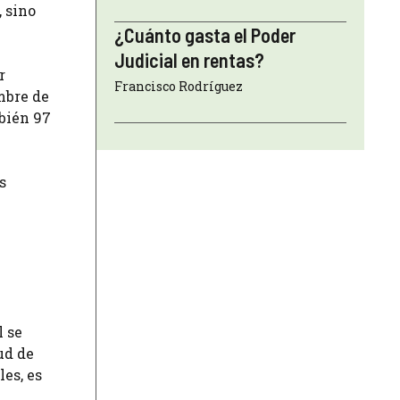
 sino
¿Cuánto gasta el Poder
Judicial en rentas?
r
Francisco Rodríguez
mbre de
mbién 97
s
l se
ud de
les, es