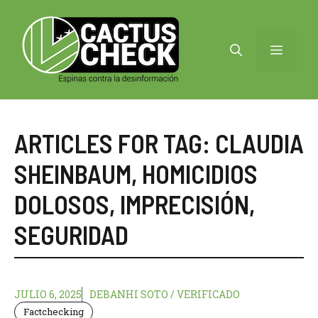
Saltar
al
contenido
MENÚ
ARTICLES FOR TAG:
CLAUDIA
SHEINBAUM
,
HOMICIDIOS
DOLOSOS
,
IMPRECISIÓN
,
SEGURIDAD
JULIO 6, 2025
DEBANHI SOTO / VERIFICADO
Factchecking