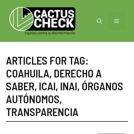
Saltar
al
contenido
MENÚ
ARTICLES FOR TAG:
COAHUILA
,
DERECHO A
SABER
,
ICAI
,
INAI
,
ÓRGANOS
AUTÓNOMOS
,
TRANSPARENCIA