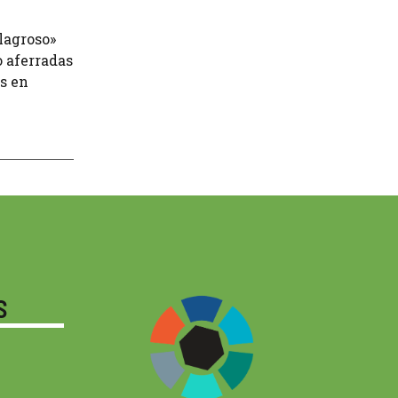
lagroso»
o aferradas
s en
S