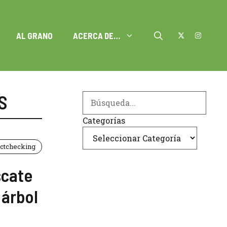
AL GRANO
ACERCA DE…
S
Search
Categorías
ctchecking
scate
 árbol