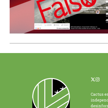
Cactus e
independ
desinfor