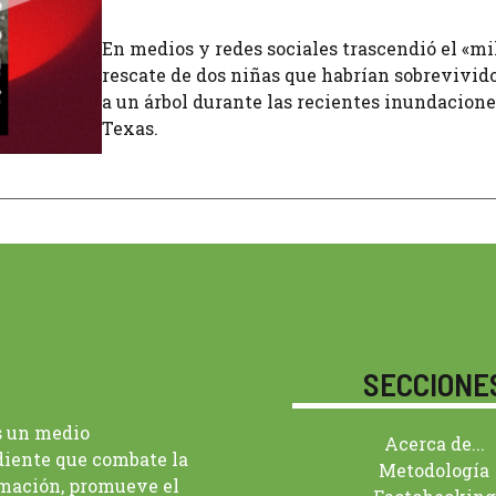
En medios y redes sociales trascendió el «mi
rescate de dos niñas que habrían sobrevivid
a un árbol durante las recientes inundacione
Texas.
SECCIONE
s un medio
Acerca de...
iente que combate la
Metodología
mación, promueve el