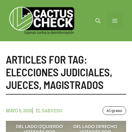
Saltar
al
contenido
MENÚ
ARTICLES FOR TAG:
ELECCIONES JUDICIALES
,
JUECES
,
MAGISTRADOS
MAYO 5, 2025
EL SABUESO
Al grano