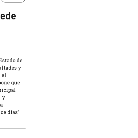
uede
 Estado de
ultades y
 el
pone que
nicipal
l y
ra
ce días”.