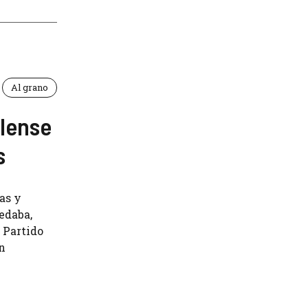
Al grano
ilense
s
as y
edaba,
l Partido
n