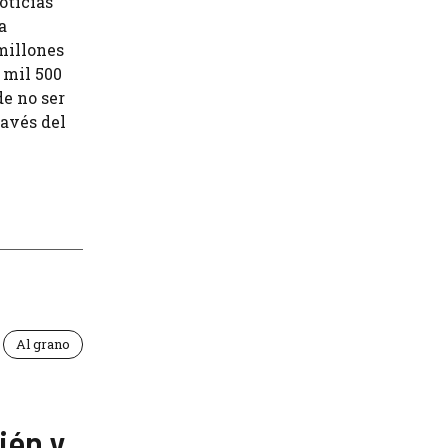
oticias
a
millones
 mil 500
de no ser
ravés del
Al grano
ién y