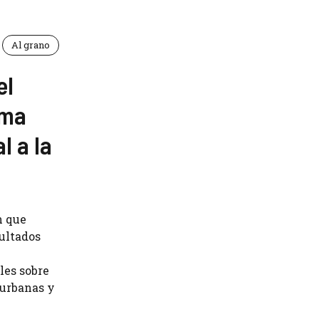
Al grano
el
rma
l a la
n que
sultados
les sobre
 urbanas y