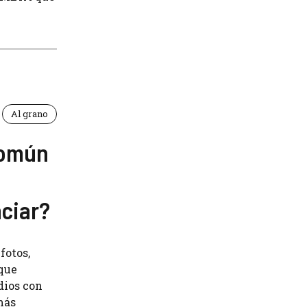
Al grano
común
ciar?
fotos,
que
dios con
más