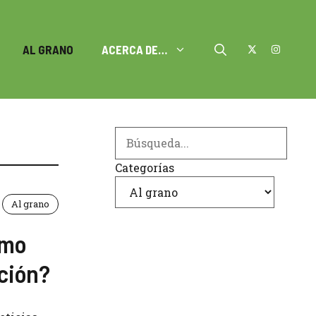
AL GRANO
ACERCA DE…
Search
Categorías
Al grano
smo
ación?