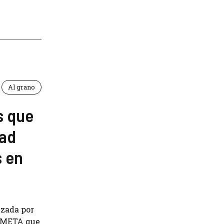
Al grano
s que
dad
s en
izada por
e META que