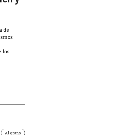
a de
nismos
 los
Al grano